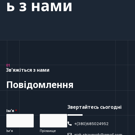
ь з нами
01
Зв'яжіться з нами
Повідомлення
Звертайтесь сьогодні
Ім'я
*
+(380)685024952
Ім'я
Прізвище
nick.stravnyak@gmail.com