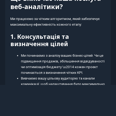
веб-аналітики?
Ми працюємо за чітким алгоритмом, який забезпечує
максимальну ефективність кожного етапу:
1. Консультація та
визначення цілей
Ми починаємо з аналізу ваших бізнес-цілей. Чи це
підвищення продажів, збільшення відвідуваності
чи оптимізація бюджету \u2014 кожен проект
починається з визначення чітких KPI.
Вивчаємо вашу цільову аудиторію та канали
комунікації, щоб налаштування було максимально
точним.
2. Налаштування аналітики
Впроваджуємо Google Analytics, Google Tag