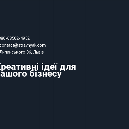
 380-68502-4952
 contact@stravnyak.com
 Липинського 36, Львів
реативні ідеї для
ашого бізнесу