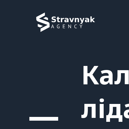
Перейти
до
вмісту
Кал
лід