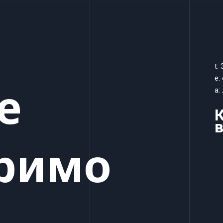
t:
e:
е
a:
К
в
римо