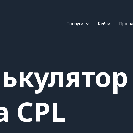
Послуги
Кейси
Про н
ькулятор
а CPL