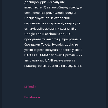
досвідом у різних галузях,
включаючи IT, автомобільну сферу, e-
commerce та промислові послуги.
Спеціалізується на створенні
маркетингових стратегій, запуску та
оптимізації рекламних кампаній у
Google Ads і Facebook Ads, SEO-
просуванні та аналітиці. Працював із
брендами Toyota, Hyundai, Looksize,
успішно реалізовував проєкти у Tier-1,
DACH та LATAM регіонах. Прихильник
автоматизації, A/B тестування та
підходу, орієнтованого на результат.
Linkedin
Faceboook