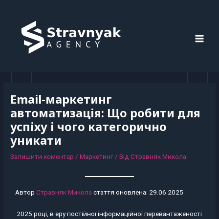
Перейти
Навігація
MAI
до
по
MEN
вмісту
запису
Email-маркетинг
автоматизація: Що робити для
успіху і чого категорично
уникати
Залишити коментар
/
Маркетинг
/ Від
Стравняк Микола
Автор
Стравняк Микола
стаття оновлена: 29.06.2025
2025 році, в еру постійної інформаційної перевантаженості