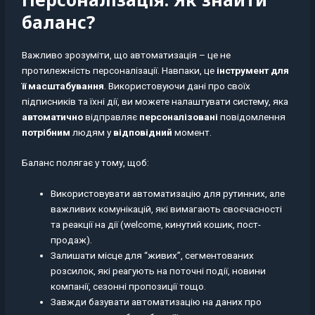
баланс?
Важливо зрозуміти, що автоматизація – це не
протилежність персоналізації. Навпаки, це
інструмент для
її масштабування
. Використовуючи дані про своїх
підписників та їхні дії, ви можете налаштувати систему, яка
автоматично
відправляє
персоналізовані
повідомлення
потрібним
людям у
відповідний
момент.
Баланс полягає у тому, щоб:
Використовувати автоматизацію для рутинних, але
важливих комунікацій, які вимагають своєчасності
та реакції на дії (welcome, кинутий кошик, пост-
продаж).
Залишати місце для “живих”, сегментованих
розсилок, які реагують на поточні події, новини
компанії, сезонні пропозиції тощо.
Завжди базувати автоматизацію на даних про