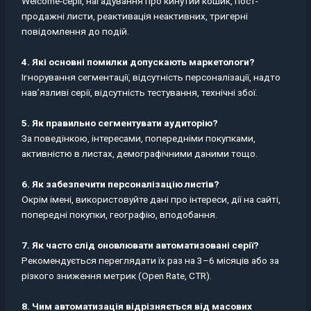
Welcome-серії, нагадування про кинутий кошик, пост-
продажні листи, реактивація неактивних, тригерні
повідомлення до подій.
4. Які основні помилки допускають маркетологи?
Ігнорування сегментації, відсутність персоналізації, надто
нав’язливі серії, відсутність тестування, технічні збої.
5. Як правильно сегментувати аудиторію?
За поведінкою, інтересами, попередніми покупками,
активністю в листах, демографічними даними тощо.
6. Як забезпечити персоналізацію листів?
Окрім імені, використовуйте дані про інтереси, дії на сайті,
попередні покупки, географію, вподобання.
7. Як часто слід оновлювати автоматизовані серії?
Рекомендується переглядати їх раз на 3–6 місяців або за
різкого зниження метрик (Open Rate, CTR).
8. Чим автоматизація відрізняється від масових