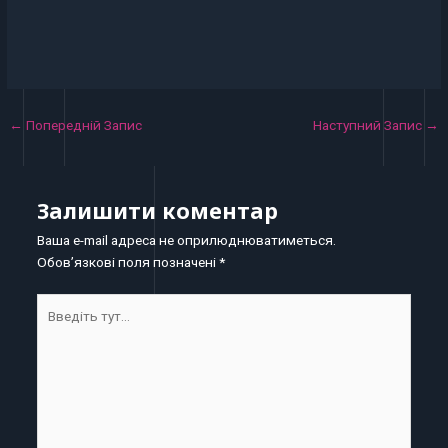
←
Попередній Запис
Наступний Запис
→
Залишити коментар
Ваша e-mail адреса не оприлюднюватиметься.
Обов’язкові поля позначені
*
Введіть
тут...