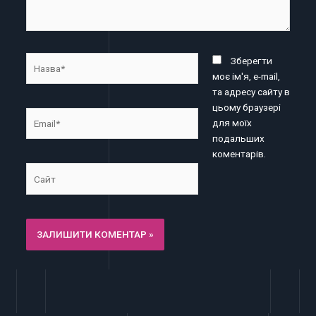
Назва*
Зберегти
моє ім'я, e-mail,
та адресу сайту в
цьому браузері
Email*
для моїх
подальших
коментарів.
Сайт