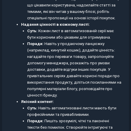
що цікавили користувача, надсилайте статті за
темами, які він читав у вашому блозі, робіть
спеціальні пропозиції на основі історії покупок.
Надання цінності в кожному листі:
Суть:
Кожен лист в автоматизованій серії має
бути корисним або цікавим для отримувача.
Поради:
Навіть у продаючому ланцюжку
(наприклад, кинутий кошик), додайте цінність:
нагадайте про переваги товару, запропонуйте
допомогу менеджера, розкажіть про умови
доставки, додайте відгуки інших покупців. У
привітальних серіях давайте корисні поради про
використання продукту, діліться посиланнями на
популярні матеріали блогу, розповідайте про
цінності бренду.
Якісний контент:
Суть:
Навіть автоматизовані листи мають бути
професійними та привабливими.
Поради:
Пишіть зрозумілі, чіткі та лаконічні
тексти без помилок. Створюйте інтригуючі та