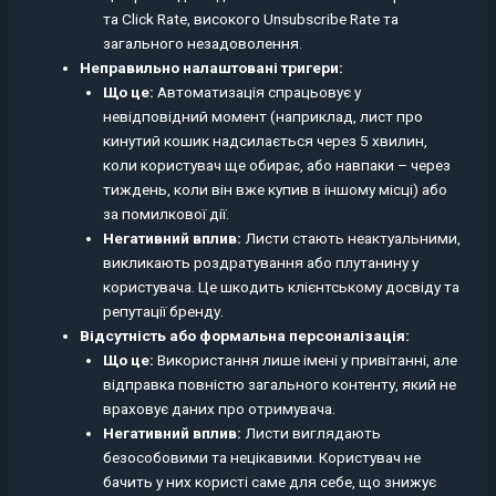
та Click Rate, високого Unsubscribe Rate та
загального незадоволення.
Неправильно налаштовані тригери:
Що це:
Автоматизація спрацьовує у
невідповідний момент (наприклад, лист про
кинутий кошик надсилається через 5 хвилин,
коли користувач ще обирає, або навпаки – через
тиждень, коли він вже купив в іншому місці) або
за помилкової дії.
Негативний вплив:
Листи стають неактуальними,
викликають роздратування або плутанину у
користувача. Це шкодить клієнтському досвіду та
репутації бренду.
Відсутність або формальна персоналізація:
Що це:
Використання лише імені у привітанні, але
відправка повністю загального контенту, який не
враховує даних про отримувача.
Негативний вплив:
Листи виглядають
безособовими та нецікавими. Користувач не
бачить у них користі саме для себе, що знижує