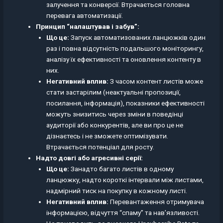
залучення та конверсії. Втрачається головна
перевага автоматизації.
Принцип “налаштував і забув”:
Що це:
Запуск автоматизованих ланцюжків один
раз і повна відсутність подальшого моніторингу,
аналізу їх ефективності та оновлення контенту в
них.
Негативний вплив:
З часом контент листів може
стати застарілим (неактуальні пропозиції,
посилання, інформація), показники ефективності
можуть знизитись через зміни в поведінці
аудиторії або конкурентів, але ви про це не
дізнаєтесь і не зможете оптимізувати.
Втрачається потенціал для росту.
Надто довгі або агресивні серії:
Що це:
Занадто багато листів в одному
ланцюжку, надто короткі інтервали між листами,
надмірний тиск на покупку в кожному листі.
Негативний вплив:
Перевантаження отримувача
інформацією, відчуття “спаму” та нав’язливості.