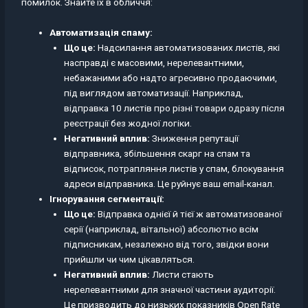
помилок. Знайте їх в обличчя:
Автоматизація спаму:
Що це:
Надсилання автоматизованих листів, які
насправді є масовими, нерелевантними,
небажаними або надто агресивно продаючими,
під виглядом автоматизації. Наприклад,
відправка 10 листів про різні товари одразу після
реєстрації без жодної логіки.
Негативний вплив:
Зниження репутації
відправника, збільшення скарг на спам та
відписок, потрапляння листів у спам, блокування
адреси відправника. Це руйнує ваш email-канал.
Ігнорування сегментації:
Що це:
Відправка однієї й тієї ж автоматизованої
серії (наприклад, вітальної) абсолютно всім
підписникам, незалежно від того, звідки вони
прийшли чи чим цікавляться.
Негативний вплив:
Листи стають
нерелевантними для значної частини аудиторії.
Це призводить до низьких показників Open Rate