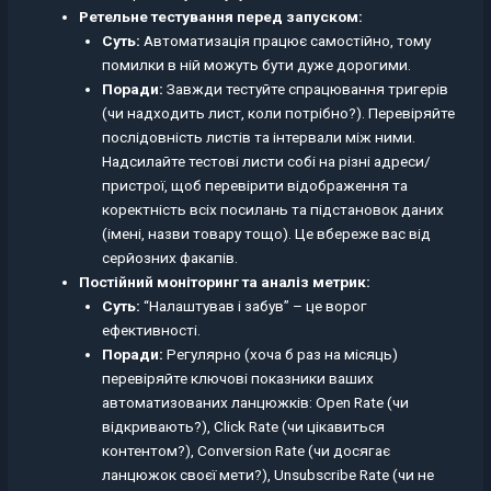
Ретельне тестування перед запуском:
Суть:
Автоматизація працює самостійно, тому
помилки в ній можуть бути дуже дорогими.
Поради:
Завжди тестуйте спрацювання тригерів
(чи надходить лист, коли потрібно?). Перевіряйте
послідовність листів та інтервали між ними.
Надсилайте тестові листи собі на різні адреси/
пристрої, щоб перевірити відображення та
коректність всіх посилань та підстановок даних
(імені, назви товару тощо). Це вбереже вас від
серйозних факапів.
Постійний моніторинг та аналіз метрик:
Суть:
“Налаштував і забув” – це ворог
ефективності.
Поради:
Регулярно (хоча б раз на місяць)
перевіряйте ключові показники ваших
автоматизованих ланцюжків: Open Rate (чи
відкривають?), Click Rate (чи цікавиться
контентом?), Conversion Rate (чи досягає
ланцюжок своєї мети?), Unsubscribe Rate (чи не