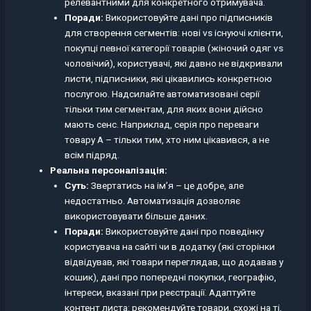
релевантними для конкретного отримувача.
Поради:
Використовуйте дані про підписників
для створення сегментів: нові vs існуючі клієнти,
покупці певної категорії товарів (жіночий одяг vs
чоловічий), користувачі, які давно не відкривали
листи, підписники, які цікавились конкретною
послугою. Надсилайте автоматизовані серії
тільки тим сегментам, для яких вони дійсно
мають сенс. Наприклад, серія про переваги
товару А – тільки тим, хто ним цікавився, а не
всім підряд.
Реальна персоналізація:
Суть:
Звертатись на ім’я – це добре, але
недостатньо. Автоматизація дозволяє
використовувати більше даних.
Поради:
Використовуйте дані про поведінку
користувача на сайті чи в додатку (які сторінки
відвідував, які товари переглядав, що додавав у
кошик), дані про попередні покупки, географію,
інтереси, вказані при реєстрації. Адаптуйте
контент листа: рекомендуйте товари, схожі на ті,