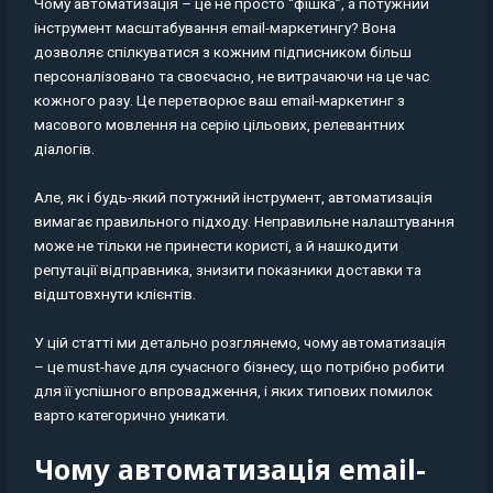
Чому автоматизація – це не просто “фішка”, а потужний
інструмент масштабування email-маркетингу? Вона
дозволяє спілкуватися з кожним підписником більш
персоналізовано та своєчасно, не витрачаючи на це час
кожного разу. Це перетворює ваш email-маркетинг з
масового мовлення на серію цільових, релевантних
діалогів.
Але, як і будь-який потужний інструмент, автоматизація
вимагає правильного підходу. Неправильне налаштування
може не тільки не принести користі, а й нашкодити
репутації відправника, знизити показники доставки та
відштовхнути клієнтів.
У цій статті ми детально розглянемо, чому автоматизація
– це must-have для сучасного бізнесу, що потрібно робити
для її успішного впровадження, і яких типових помилок
варто категорично уникати.
Чому автоматизація email-