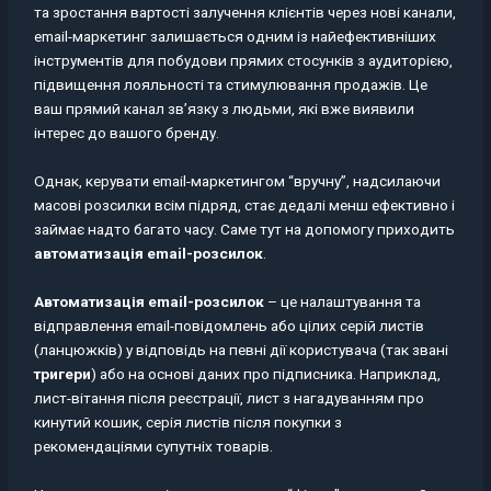
та зростання вартості залучення клієнтів через нові канали,
email-маркетинг залишається одним із найефективніших
інструментів для побудови прямих стосунків з аудиторією,
підвищення лояльності та стимулювання продажів. Це
ваш прямий канал зв’язку з людьми, які вже виявили
інтерес до вашого бренду.
Однак, керувати email-маркетингом “вручну”, надсилаючи
масові розсилки всім підряд, стає дедалі менш ефективно і
займає надто багато часу. Саме тут на допомогу приходить
автоматизація email-розсилок
.
Автоматизація email-розсилок
– це налаштування та
відправлення email-повідомлень або цілих серій листів
(ланцюжків) у відповідь на певні дії користувача (так звані
тригери
) або на основі даних про підписника. Наприклад,
лист-вітання після реєстрації, лист з нагадуванням про
кинутий кошик, серія листів після покупки з
рекомендаціями супутніх товарів.