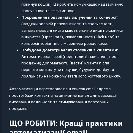
покинув кошик). Це робить комунікацію надзвичайно
своєчасною та ефективною.
Покращення показників залучення та конверсії:
Завдяки високій релевантності та своєчасності,
автоматизовані листи мають значно вищі показники
відкриття (Open Rate), клікабельності (Click Rate) та
конверсії порівняно з масовими розсилками.
Побудова довготривалих стосунків з клієнтами:
Автоматизовані серії (привітальні, навчальні, пост-
продажні) допомагають “вести” клієнта після
першого контакту чи покупки, будуючи довіру та
лояльність на кожному етапі його життєвого циклу.
Автоматизація перетворює ваш список email-адрес з
простої бази контактів на активний канал для взаємодії,
виховання лояльності та стимулювання повторних
продажів.
ЩО РОБИТИ: Кращі практики
автоматизації email-