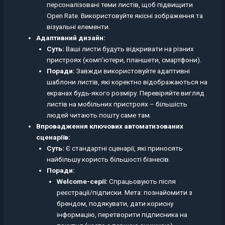
персоналізовані теми листів, щоб підвищити
Open Rate. Використовуйте якісні зображення та
візуальні елементи.
Адаптивний дизайн:
Суть:
Ваші листи будуть відкривати на різних
пристроях (комп’ютери, планшети, смартфони).
Поради:
Завжди використовуйте адаптивні
шаблони листів, які коректно відображаються на
екранах будь-якого розміру. Перевіряйте вигляд
листів на мобільних пристроях – більшість
людей читають пошту саме там.
Впровадження ключових автоматизованих
сценаріїв:
Суть:
Є стандартні сценарії, які приносять
найбільшу користь більшості бізнесів.
Поради:
Welcome-серії:
Спрацьовують після
реєстрації/підписки. Мета: познайомити з
брендом, подякувати, дати корисну
інформацію, перетворити підписника на