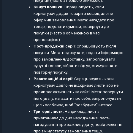
покупця (часто з першою знижкою).
Кинуті кошики:
Спрацьовують, коли
користувач додав товари в кошик, але не
оформив замовлення. Мета: нагадати про
товар, подолати сумніви, повернути до
покупки (часто з обмеженою в часі
пропозицією).
Пост-продажні серії:
Спрацьовують після
покупки. Мета: подякувати, надати інформацію
про замовлення/доставку, запропонувати
супутні товари, зібрати відгук, стимулювати
повторну покупку.
Реактиваційні серії:
Спрацьовують, коли
користувач довго не відкриває листи або не
проявляє активність на сайті. Мета: повернути
його увагу, нагадати про себе, запропонувати
щось особливе, щоб “розбудити” інтерес.
Тригерні листи:
Наприклад, лист з
привітанням до дня народження, лист-
нагадування про важливу дату, повідомлення
про зміну статусу замовлення тощо.