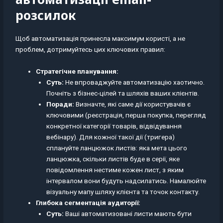
розсилок
Щоб автоматизація принесла максимум користі, а не
проблем, дотримуйтесь цих ключових правил:
Стратегічне планування:
Суть:
Не впроваджуйте автоматизацію хаотично.
Почніть з бізнес-цілей та шляхів ваших клієнтів.
Поради:
Визначте, які саме дії користувачів є
ключовими (реєстрація, перша покупка, перегляд
конкретної категорії товарів, відвідування
вебінару). Для кожної такої дії (тригера)
сплануйте ланцюжок листів: яка мета цього
ланцюжка, скільки листів буде в серії, яке
повідомлення нестиме кожен лист, з яким
інтервалом вони будуть надсилатись. Намалюйте
візуальну мапу шляху клієнта та точок контакту.
Глибока сегментація аудиторії:
Суть:
Ваші автоматизовані листи мають бути