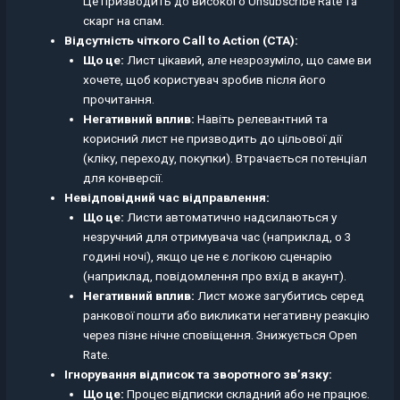
Це призводить до високого Unsubscribe Rate та
скарг на спам.
Відсутність чіткого Call to Action (CTA):
Що це:
Лист цікавий, але незрозуміло, що саме ви
хочете, щоб користувач зробив після його
прочитання.
Негативний вплив:
Навіть релевантний та
корисний лист не призводить до цільової дії
(кліку, переходу, покупки). Втрачається потенціал
для конверсії.
Невідповідний час відправлення:
Що це:
Листи автоматично надсилаються у
незручний для отримувача час (наприклад, о 3
годині ночі), якщо це не є логікою сценарію
(наприклад, повідомлення про вхід в акаунт).
Негативний вплив:
Лист може загубитись серед
ранкової пошти або викликати негативну реакцію
через пізнє нічне сповіщення. Знижується Open
Rate.
Ігнорування відписок та зворотного зв’язку:
Що це:
Процес відписки складний або не працює.