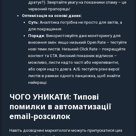
дратує?). Звертайте увагу на показники спаму – це
червоний прапорець!
Оптимізація на основі даних:
Суть:
Аналітика потрібна не просто для звітів, а
для покращення.
Поради:
Використовуйте дані моніторингу для
внесення змін: якщо низький Open Rate – тестуйте
нові теми листів. Низький Click Rate – покращуйте
контент та CTA. Високий показник відписок –
можливо, листи надто часті або нерелевантні,
або серія надто довга. А/Б тестуйте різні версії
листів в рамках одного ланцюжка, щоб знайти
найкращі.
ЧОГО УНИКАТИ: Типові
помилки в автоматизації
email-розсилок
Навіть досвідчені маркетологи можуть припускатися цих