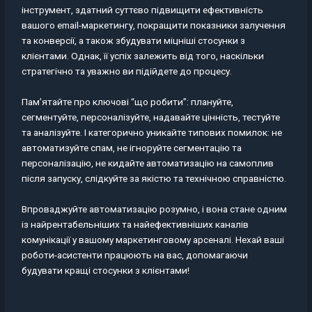
інструмент, здатний суттєво підвищити ефективність
вашого email-маркетингу, покращити показники залучення
та конверсії, а також збудувати міцніші стосунки з
клієнтами. Однак, її успіх залежить від того, наскільки
стратегічно та уважно ви підійдете до процесу.
Пам’ятайте про ключові “що робити”: плануйте,
сегментуйте, персоналізуйте, надавайте цінність, тестуйте
та аналізуйте. І категорично уникайте типових помилок: не
автоматизуйте спам, не ігноруйте сегментацію та
персоналізацію, не кидайте автоматизацію на самоплив
після запуску, слідкуйте за якістю та технічною справністю.
Впроваджуйте автоматизацію розумно, і вона стане одним
із найрентабельніших та найефективніших каналів
комунікації у вашому маркетинговому арсеналі. Нехай ваші
роботи-асистенти працюють на вас, допомагаючи
будувати кращі стосунки з клієнтами!