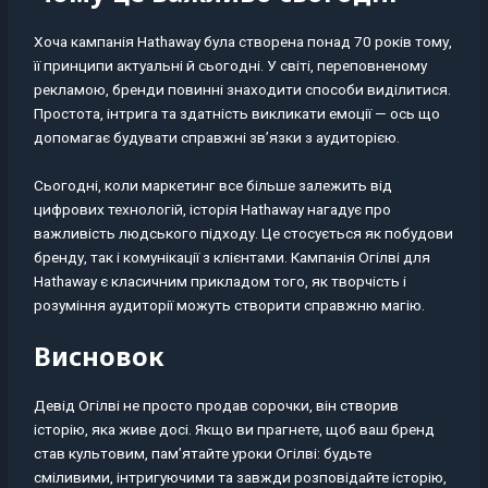
Хоча кампанія Hathaway була створена понад 70 років тому,
її принципи актуальні й сьогодні. У світі, переповненому
рекламою, бренди повинні знаходити способи виділитися.
Простота, інтрига та здатність викликати емоції — ось що
допомагає будувати справжні зв’язки з аудиторією.
Сьогодні, коли маркетинг все більше залежить від
цифрових технологій, історія Hathaway нагадує про
важливість людського підходу. Це стосується як побудови
бренду, так і комунікації з клієнтами. Кампанія Огілві для
Hathaway є класичним прикладом того, як творчість і
розуміння аудиторії можуть створити справжню магію.
Висновок
Девід Огілві не просто продав сорочки, він створив
історію, яка живе досі. Якщо ви прагнете, щоб ваш бренд
став культовим, пам’ятайте уроки Огілві: будьте
сміливими, інтригуючими та завжди розповідайте історію,