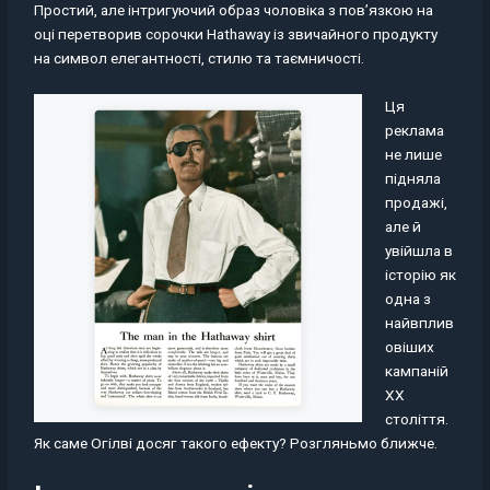
Простий, але інтригуючий образ чоловіка з пов’язкою на
оці перетворив сорочки Hathaway із звичайного продукту
на символ елегантності, стилю та таємничості.
Ця
реклама
не лише
підняла
продажі,
але й
увійшла в
історію як
одна з
найвплив
овіших
кампаній
XX
століття.
Як саме Огілві досяг такого ефекту? Розгляньмо ближче.