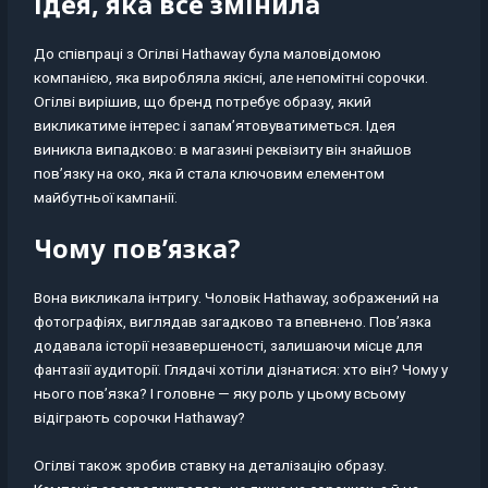
Ідея, яка все змінила
До співпраці з Огілві Hathaway була маловідомою
компанією, яка виробляла якісні, але непомітні сорочки.
Огілві вирішив, що бренд потребує образу, який
викликатиме інтерес і запам’ятовуватиметься. Ідея
виникла випадково: в магазині реквізиту він знайшов
пов’язку на око, яка й стала ключовим елементом
майбутньої кампанії.
Чому пов’язка?
Вона викликала інтригу. Чоловік Hathaway, зображений на
фотографіях, виглядав загадково та впевнено. Пов’язка
додавала історії незавершеності, залишаючи місце для
фантазії аудиторії. Глядачі хотіли дізнатися: хто він? Чому у
нього пов’язка? І головне — яку роль у цьому всьому
відіграють сорочки Hathaway?
Огілві також зробив ставку на деталізацію образу.