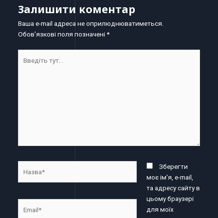
Залишити коментар
Ваша e-mail адреса не оприлюднюватиметься.
Обов’язкові поля позначені
*
Введіть
тут...
Назва*
Зберегти
моє ім'я, e-mail,
та адресу сайту в
цьому браузері
Email*
для моїх