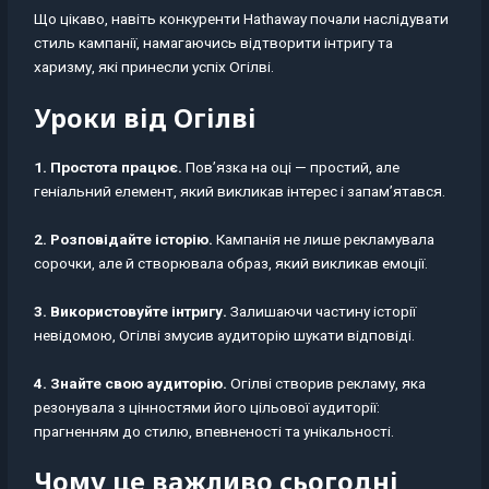
Що цікаво, навіть конкуренти Hathaway почали наслідувати
стиль кампанії, намагаючись відтворити інтригу та
харизму, які принесли успіх Огілві.
Уроки від Огілві
1. Простота працює.
Пов’язка на оці — простий, але
геніальний елемент, який викликав інтерес і запам’ятався.
2. Розповідайте історію.
Кампанія не лише рекламувала
сорочки, але й створювала образ, який викликав емоції.
3. Використовуйте інтригу.
Залишаючи частину історії
невідомою, Огілві змусив аудиторію шукати відповіді.
4. Знайте свою аудиторію.
Огілві створив рекламу, яка
резонувала з цінностями його цільової аудиторії:
прагненням до стилю, впевненості та унікальності.
Чому це важливо сьогодні