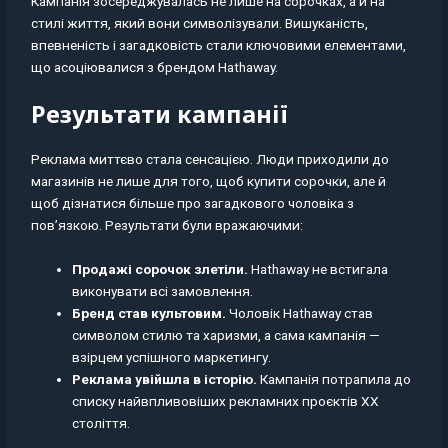
Кампанія зосереджувалась не лише на сорочках, а й на
стилі життя, який вони символізували. Вишуканість,
впевненість і загадковість стали ключовими елементами,
що асоціювалися з брендом Hathaway.
Результати кампанії
Реклама миттєво стала сенсацією. Люди приходили до
магазинів не лише для того, щоб купити сорочки, але й
щоб дізнатися більше про загадкового чоловіка з
пов’язкою. Результати були вражаючими:
Продажі сорочок злетіли.
Hathaway не встигала
виконувати всі замовлення.
Бренд став культовим.
Чоловік Hathaway став
символом стилю та харизми, а сама кампанія —
взірцем успішного маркетингу.
Реклама увійшла в історію.
Кампанія потрапила до
списку найвпливовіших рекламних проєктів XX
століття.