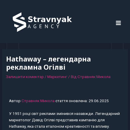
Перейти
Навігація
MAI
до
по
MEN
вмісту
запису
Hathaway – легендарна
рекламна Огілві
Залишити коментар
/
Маркетинг
/ Від
Стравняк Микола
Автор
Стравняк Микола
стаття оновлена: 29.06.2025
У 1951 році світ реклами змінився назавжди. Легендарний
маркетолог Девід Огілві представив кампанію для
Hathaway, яка стала еталоном креативності та впливу.