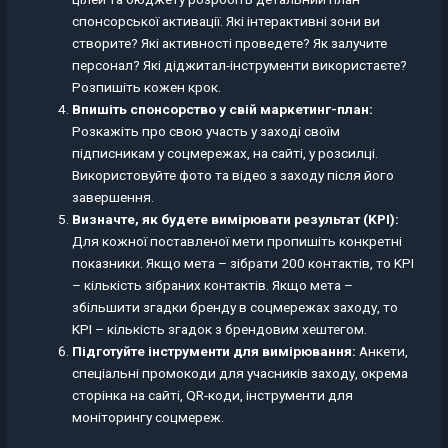
спонсорської активації. Які інтерактивні зони ви
створите? Які активності проведете? Як залучите
персонал? Які діджитал-інструменти використаєте?
Розпишіть кожен крок.
Впишіть спонсорство у свій маркетинг-план:
Розкажіть про свою участь у заході своїм
підписникам у соцмережах, на сайті, у розсилці.
Використовуйте фото та відео з заходу після його
завершення.
Визначте, як будете вимірювати результат (KPI):
Для кожної поставленої мети пропишіть конкретні
показники. Якщо мета – зібрати 200 контактів, то KPI
– кількість зібраних контактів. Якщо мета –
збільшити згадки бренду в соцмережах заходу, то
KPI – кількість згадок з брендовим хештегом.
Підготуйте інструменти для вимірювання:
Анкети,
спеціальні промокоди для учасників заходу, окрема
сторінка на сайті, QR-коди, інструменти для
моніторингу соцмереж.