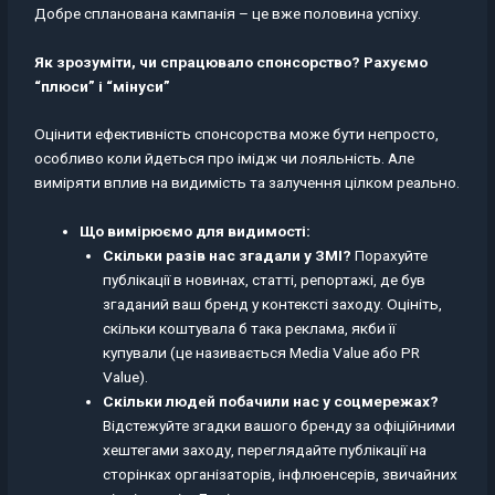
Добре спланована кампанія – це вже половина успіху.
Як зрозуміти, чи спрацювало спонсорство? Рахуємо
“плюси” і “мінуси”
Оцінити ефективність спонсорства може бути непросто,
особливо коли йдеться про імідж чи лояльність. Але
виміряти вплив на видимість та залучення цілком реально.
Що вимірюємо для видимості:
Скільки разів нас згадали у ЗМІ?
Порахуйте
публікації в новинах, статті, репортажі, де був
згаданий ваш бренд у контексті заходу. Оцініть,
скільки коштувала б така реклама, якби її
купували (це називається Media Value або PR
Value).
Скільки людей побачили нас у соцмережах?
Відстежуйте згадки вашого бренду за офіційними
хештегами заходу, переглядайте публікації на
сторінках організаторів, інфлюенсерів, звичайних