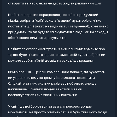
створити зв’язок, який не дасть жоден рекламний щит.
Щоб спонсорство спрацювало, потрібен продуманий
підхід: вибрати “свій” захід з “вашою” аудиторією, чітко
поставити цілі (фокус на видимість і залучення!), креативно
придумати, як ви будете спілкуватися з людьми на заході, і
обов’язково виміряти результати.
Не бійтеся експериментувати з активаціями! Думайте про
те, що буде цікаво та корисно саме вашій аудиторії, і як ви
можете зробити їхній досвід на заході ще кращим.
Вимірювання – це ваш компас. Воно покаже, чи рухаєтесь
ви у правильному напрямку і що можна покращити.
Слідкуйте за тим, скільки разів вас побачили, але ще
важливіше – скільки людей захотіли з вами
поспілкуватися і яка якість цих контактів.
У світі, де всі борються за увагу, спонсорство дає
можливість не просто “світитися”, а й бути тим, кого люди