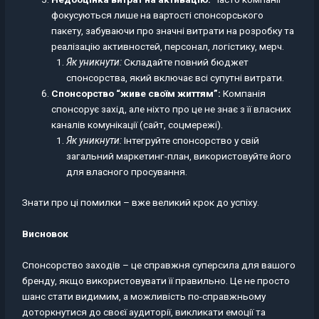
фокусуються лише на вартості спонсорського
пакету, забуваючи про значні витрати на розробку та
реалізацію активностей, персонал, логістику, мерч.
Як уникнути:
Складайте повний бюджет
спонсорства, який включає всі супутні витрати.
Спонсорство “живе своїм життям”:
Компанія
спонсорує захід, але ніхто про це не знає з її власних
каналів комунікації (сайт, соцмережі).
Як уникнути:
Інтегруйте спонсорство у свій
загальний маркетинг-план, використовуйте його
для власного просування.
Знати про ці помилки – вже великий крок до успіху.
Висновок
Спонсорство заходів – це справжня суперсила для вашого
бренду, якщо використовувати її правильно. Це не просто
шанс стати видимим, а можливість по-справжньому
доторкнутися до своєї аудиторії, викликати емоції та