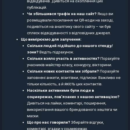
відвідувачів. Дивіться на охоплення цих
публікацій.
Чи збільшився трафік на наш сайт?
Якщо ви
розміщували посилання чи QR-коди на заході,
подивіться на аналітику свого сайту – чи був
сплеск відвідуваності з відповідних джерел.
Що вимірюємо для залучення:
Скільки людей підійшло до нашого стенду/
зони?
Ведіть підрахунок.
Скільки взяло участь в активностях?
Порахуйте
учасників майстер-класу, конкурсу, вікторини.
Скільки нових контактів ми зібрали?
Порахуйте
заповнені анкети, візитівки, підписки. Важливо не
тільки кількість, а й
якість
цих контактів.
Наскільки активними були люди в
соцмережах, пов’язаних з нашою активацією?
Дивіться на лайки, коментарі, поширення,
використання вашого брендованого хештега чи
маски.
Що про нас говорили?
Збирайте відгуки,
коментарі, згадки у соцмережах.