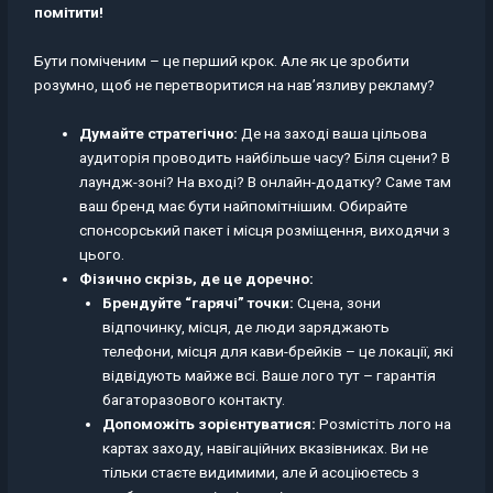
помітити!
Бути поміченим – це перший крок. Але як це зробити
розумно, щоб не перетворитися на нав’язливу рекламу?
Думайте стратегічно:
Де на заході ваша цільова
аудиторія проводить найбільше часу? Біля сцени? В
лаундж-зоні? На вході? В онлайн-додатку? Саме там
ваш бренд має бути найпомітнішим. Обирайте
спонсорський пакет і місця розміщення, виходячи з
цього.
Фізично скрізь, де це доречно:
Брендуйте “гарячі” точки:
Сцена, зони
відпочинку, місця, де люди заряджають
телефони, місця для кави-брейків – це локації, які
відвідують майже всі. Ваше лого тут – гарантія
багаторазового контакту.
Допоможіть зорієнтуватися:
Розмістіть лого на
картах заходу, навігаційних вказівниках. Ви не
тільки стаєте видимими, але й асоціюєтесь з