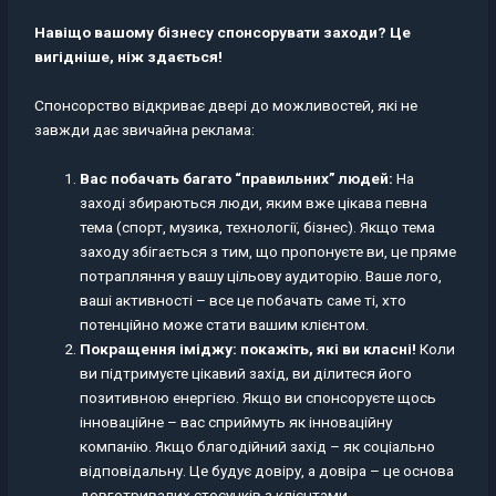
Навіщо вашому бізнесу спонсорувати заходи? Це
вигідніше, ніж здається!
Спонсорство відкриває двері до можливостей, які не
завжди дає звичайна реклама:
Вас побачать багато “правильних” людей:
На
заході збираються люди, яким вже цікава певна
тема (спорт, музика, технології, бізнес). Якщо тема
заходу збігається з тим, що пропонуєте ви, це пряме
потрапляння у вашу цільову аудиторію. Ваше лого,
ваші активності – все це побачать саме ті, хто
потенційно може стати вашим клієнтом.
Покращення іміджу: покажіть, які ви класні!
Коли
ви підтримуєте цікавий захід, ви ділитеся його
позитивною енергією. Якщо ви спонсоруєте щось
інноваційне – вас сприймуть як інноваційну
компанію. Якщо благодійний захід – як соціально
відповідальну. Це будує довіру, а довіра – це основа
довготривалих стосунків з клієнтами.