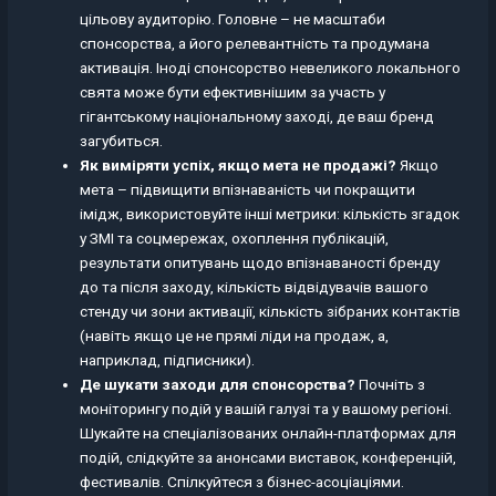
цільову аудиторію. Головне – не масштаби
спонсорства, а його релевантність та продумана
активація. Іноді спонсорство невеликого локального
свята може бути ефективнішим за участь у
гігантському національному заході, де ваш бренд
загубиться.
Як виміряти успіх, якщо мета не продажі?
Якщо
мета – підвищити впізнаваність чи покращити
імідж, використовуйте інші метрики: кількість згадок
у ЗМІ та соцмережах, охоплення публікацій,
результати опитувань щодо впізнаваності бренду
до та після заходу, кількість відвідувачів вашого
стенду чи зони активації, кількість зібраних контактів
(навіть якщо це не прямі ліди на продаж, а,
наприклад, підписники).
Де шукати заходи для спонсорства?
Почніть з
моніторингу подій у вашій галузі та у вашому регіоні.
Шукайте на спеціалізованих онлайн-платформах для
подій, слідкуйте за анонсами виставок, конференцій,
фестивалів. Спілкуйтеся з бізнес-асоціаціями.