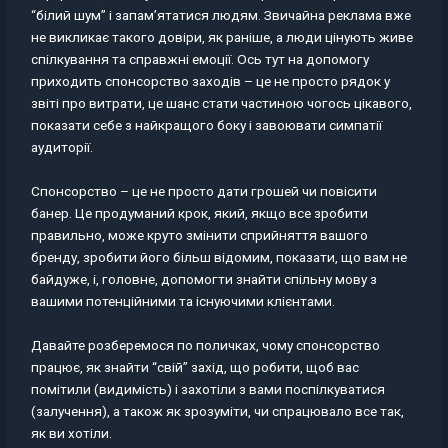
“білий шум” і запам’ятатися людям. Звичайна реклама вже
не викликає такого довіри, як раніше, а люди цінують живе
спілкування та справжні емоції. Ось тут на допомогу
приходить спонсорство заходів – це не просто рядок у
звіті про витрати, це шанс стати частиною чогось цікавого,
показати себе з найкращого боку і завоювати симпатії
аудиторії.
Спонсорство – це не просто дати грошей чи повісити
банер. Це продуманий крок, який, якщо все зробити
правильно, може круто змінити сприйняття вашого
бренду, зробити його більш відомим, показати, що вам не
байдуже, і, головне, допомогти знайти спільну мову з
вашими потенційними та існуючими клієнтами.
Давайте розберемося по поличках, чому спонсорство
працює, як знайти “свій” захід, що робити, щоб вас
помітили (видимість) і захотіли з вами поспілкуватися
(залучення), а також як зрозуміти, чи спрацювало все так,
як ви хотіли.