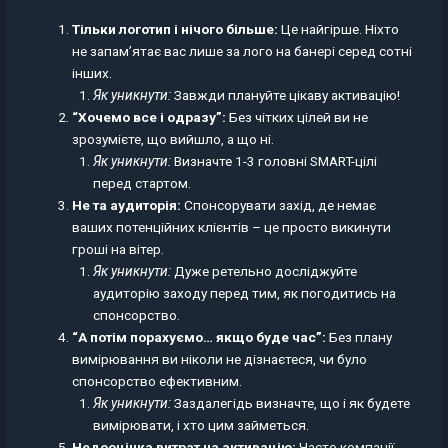
Тільки логотип і нічого більше:
Це найгірше. Ніхто
не запам’ятає вас лише за лого на банері серед сотні
інших.
Як уникнути:
Завжди плануйте цікаву активацію!
“Хочемо все і одразу”:
Без чітких цілей ви не
зрозумієте, що вийшло, а що ні.
Як уникнути:
Визначте 1-3 головні SMART-цілі
перед стартом.
Не та аудиторія:
Спонсорувати захід, де немає
ваших потенційних клієнтів – це просто викинути
гроші на вітер.
Як уникнути:
Дуже ретельно досліджуйте
аудиторію заходу перед тим, як погодитись на
спонсорство.
“А потім порахуємо… якщо буде час”:
Без плану
вимірювання ви ніколи не дізнаєтеся, чи було
спонсорство ефективним.
Як уникнути:
Заздалегідь визначте, що і як будете
вимірювати, і хто цим займеться.
Недооцінка витрат на активацію:
Часто компанії