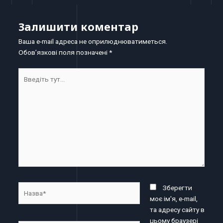
Залишити коментар
Ваша e-mail адреса не оприлюднюватиметься.
Обов’язкові поля позначені
*
Введіть
тут...
Назва*
Зберегти
моє ім'я, e-mail,
та адресу сайту в
цьому браузері