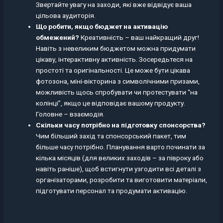
Звертайте увагу на заходи, які вже відвідує ваша
цільова аудиторія.
Що робити, якщо бюджет на активацію
обмежений?
Креативність – ваш найкращий друг!
Навіть з невеликим бюджетом можна придумати
цікаву, інтерактивну активність. Зосередьтеся на
простоті та оригінальності. Це може бути цікава
фотозона, міні-вікторина з символічними призами,
можливість щось спробувати чи протестувати “на
колінці”, якщо це відповідає вашому продукту.
Головне – взаємодія.
Скільки часу потрібно на підготовку спонсорства?
Чим більший захід та спонсорський пакет, тим
більше часу потрібно. Планування варто починати за
кілька місяців (для великих заходів – за півроку або
навіть раніше), щоб встигнути узгодити всі деталі з
організаторами, розробити та виготовити матеріали,
підготувати персонал та продумати активацію.