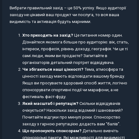
Вибрати правильний захід – це 50% успіху. Якщо аудиторії
заходу не цікавий ваш продукт чи послуга, то вся ваша
видимість та активація будуть марними.
Хто приходить на захід?
Це питання номер один.
Дізнайтеся якомога більше про аудиторію: вік, стать,
інтереси, професія, рівень доходу, географія. Чи це ті
самі люди, яким ви продаєте? Запитайте в
організаторів детальний портрет відвідувача.
Чи збігаються наші цінності?
Тема, атмосфера та
цінності заходу мають відповідати вашому бренду.
Якщо ви просуваєте здоровий спосіб життя, логічно
спонсорувати спортивні події чи марафони, а не
фестиваль фаст-фуду.
Який масштаб і репутація?
Скільки відвідувачів
очікується? Наскільки захід відомий і шанований?
Почитайте відгуки про минулі роки. Спонсорство
заходу з гарною репутацією додасть вам “балів”.
Що пропонують спонсорам?
Детально вивчіть
спонсорські пакети. Які можливості для видимості