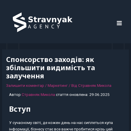
Перейти
Навігація
MAI
до
по
MEN
вмісту
запису
Спонсорство заходів: як
збільшити видимість та
залучення
Залишити коментар
/
Маркетинг
/ Від
Стравняк Микола
Автор
Стравняк Микола
стаття оновлена: 29.06.2025
Вступ
У сучасному світі, де кожен день на нас сиплеться купа
інформації, бізнесу стає все важче пробитися крізь цей