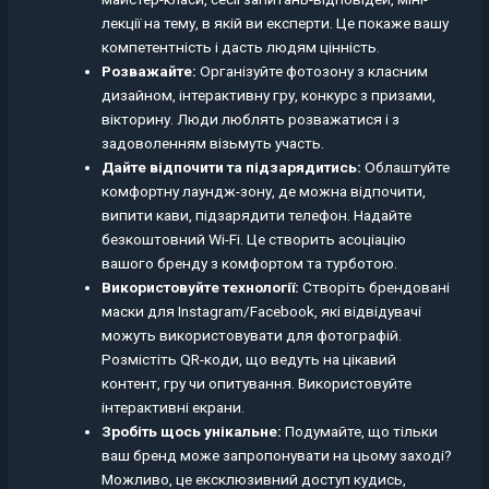
лекції на тему, в якій ви експерти. Це покаже вашу
компетентність і дасть людям цінність.
Розважайте:
Організуйте фотозону з класним
дизайном, інтерактивну гру, конкурс з призами,
вікторину. Люди люблять розважатися і з
задоволенням візьмуть участь.
Дайте відпочити та підзарядитись:
Облаштуйте
комфортну лаундж-зону, де можна відпочити,
випити кави, підзарядити телефон. Надайте
безкоштовний Wi-Fi. Це створить асоціацію
вашого бренду з комфортом та турботою.
Використовуйте технології:
Створіть брендовані
маски для Instagram/Facebook, які відвідувачі
можуть використовувати для фотографій.
Розмістіть QR-коди, що ведуть на цікавий
контент, гру чи опитування. Використовуйте
інтерактивні екрани.
Зробіть щось унікальне:
Подумайте, що тільки
ваш бренд може запропонувати на цьому заході?
Можливо, це ексклюзивний доступ кудись,