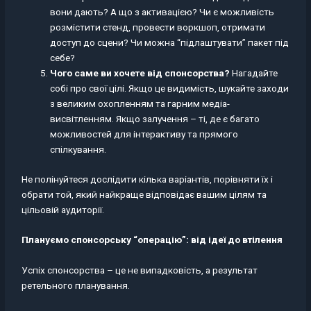
вони дають? А що з активацією? Чи є можливість
розмістити стенд, провести воркшоп, отримати
доступ до сцени? Чи можна “підлаштувати” пакет під
себе?
Чого саме ви хочете від спонсорства?
Нагадайте
собі про свої цілі. Якщо це видимість, шукайте заходи
з великим охопленням та гарним медіа-
висвітленням. Якщо залучення – ті, де є багато
можливостей для інтерактиву та прямого
спілкування.
Не полінуйтеся дослідити кілька варіантів, порівняти їх і
обрати той, який найкраще відповідає вашим цілям та
цільовій аудиторії.
Плануємо спонсорську “операцію”: від ідеї до втілення
Успіх спонсорства – це не випадковість, а результат
ретельного планування.