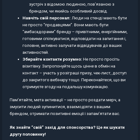
зустріч з відомою людиною, пов’язаною з
брендом, чи якийсь особливий досвід.
Навчіть свій персонал:
Люди на стенді мають бути
не просто “продавцями”. Вони мають бути
“амбасадорами” бренду – привітними, енергійними,
готовими спілкуватися, відповідати на запитання і,
головне, активно залучати відвідувачів до ваших
активностей.
Збирайте контакти розумно:
Не просто просіть
візитівку. Запропонуйте щось цінне в обмін на
контакт – участь у розіграші призу, чек-лист, доступ
до закритого вебінару тощо. Переконайтеся, що ви
отримуєте згоду на подальшу комунікацію.
Пам’ятайте, мета активації – не просто роздати мерч, а
змусити людей зупинитися, взаємодіяти з вашим
брендом, отримати позитивні емоції і запам’ятати вас.
Як знайти “свій” захід для спонсорства? Це як шукати
другу половинку!