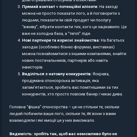
Прямий контакт = потенційні клієнти:
На заході
можна не просто показати лого, а й поговорити з
людьми, показати їм свій продукт чи послугу
“вживу”, зібрати контакти тих, кого це зацікавило. Це
вже не холодна база, а “теплі” ліди.
Нові партнери та корисні знайомства:
На багатьох
заходах (особливо бізнес-форумах, виставках)
можна познайомитися з іншими компаніями, знайти
нових постачальників, партнерів або навіть
інвесторів.
Виділіться з натовпу конкурентів:
Яскрава,
продумана спонсорська активація, яка
запам’ятається, зробить вас помітнішими за тих
конкурентів, хто просто повісив банер і чекає дива.
Головна “фішка” спонсорства – це не стільки те, скільки
людей побачили ваше лого, скільки те,
як
вони з вами
взаємодіяли і які емоції це у них викликало.
Видимість: зробіть так, щоб вас неможливо було не