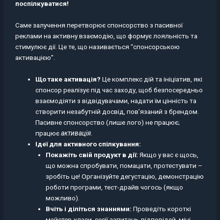
поспілкуватися!
Саме залучення перетворює спонсорство з пасивної
реклами на активну взаємодію, що формує лояльність та
стимулює дії. Це те, що називається “спонсорською
активацією”.
Що таке активація?
Це комплекс дій та ініціатив, які
спонсор реалізує під час заходу, щоб безпосередньо
взаємодіяти з відвідувачами, надати їм цінність та
створити незабутній досвід, пов’язаний з брендом.
Пасивне спонсорство (лише лого) не працює;
працює
активація
.
Ідеї для активного спілкування:
Покажіть свій продукт в дії:
Якщо у вас є щось,
що можна спробувати, помацати, протестувати –
зробіть це! Організуйте дегустацію, демонстрацію
роботи програми, тест-драйв чогось (якщо
можливо).
Вчіть і діліться знаннями:
Проведіть короткі
майстер-класи, сесії запитань-відповідей, міні-