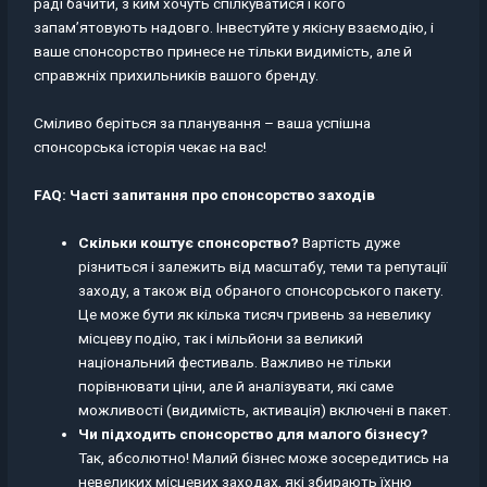
раді бачити, з ким хочуть спілкуватися і кого
запам’ятовують надовго. Інвестуйте у якісну взаємодію, і
ваше спонсорство принесе не тільки видимість, але й
справжніх прихильників вашого бренду.
Сміливо беріться за планування – ваша успішна
спонсорська історія чекає на вас!
FAQ: Часті запитання про спонсорство заходів
Скільки коштує спонсорство?
Вартість дуже
різниться і залежить від масштабу, теми та репутації
заходу, а також від обраного спонсорського пакету.
Це може бути як кілька тисяч гривень за невелику
місцеву подію, так і мільйони за великий
національний фестиваль. Важливо не тільки
порівнювати ціни, але й аналізувати, які саме
можливості (видимість, активація) включені в пакет.
Чи підходить спонсорство для малого бізнесу?
Так, абсолютно! Малий бізнес може зосередитись на
невеликих місцевих заходах, які збирають їхню