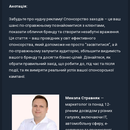
Анотація:
Забудьте про нудну рекламу! Спонсорство заходів – це ваш
шанс по-справжньому познайомитися з клієнтами,
показати обличчя бренду та створити незабутні враження.
Ця стаття – ваш провідник у світ ефективного
спонсорства, який допоможе не просто “засвітитися”, а й
по-справжньому залучити аудиторію, збільшити видимість
вашого бренду та досягти бізнес-цілей. Дізнайтеся, як
обрати правильний захід, що робити до, під час та після
події, та як виміряти реальний успіх вашої спонсорської
кампанії.
Микола Стравняк
—
маркетолог із понад 12-
річним досвідом у різних
галузях, включаючи IT,
автомобільну сферу, e-
commerce та промислові