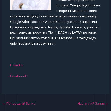
послуги. Спеціалізується на
створенні маркетингових
стратегій, запуску та оптимізації рекламних кампаній у
Google Ads і Facebook Ads, SEO-просуванні та аналітиці.
Працював із брендами Toyota, Hyundai, Looksize, успішно
реалізовував проєкти у Tier-1, DACH та LATAM регіонах.
Прихильник автоматизації, A/B тестування та підходу,
орієнтованого на результат.
Linkedin
Faceboook
←
Попередній Запис
Наступний Запис
→