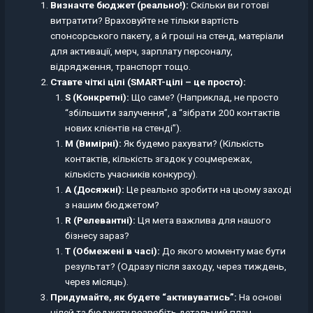
Визначте бюджет (реально!):
Скільки ви готові
витратити? Враховуйте не тільки вартість
спонсорського пакету, а й гроші на стенд, матеріали
для активації, мерч, зарплату персоналу,
відрядження, транспорт тощо.
Ставте чіткі цілі (SMART-цілі – це просто):
S (Конкретні):
Що саме? (Наприклад, не просто
“збільшити залучення”, а “зібрати 200 контактів
нових клієнтів на стенді”).
M (Вимірні):
Як будемо рахувати? (Кількість
контактів, кількість згадок у соцмережах,
кількість учасників конкурсу).
A (Досяжні):
Це реально зробити на цьому заході
з нашим бюджетом?
R (Релевантні):
Ця мета важлива для нашого
бізнесу зараз?
T (Обмежені в часі):
До якого моменту має бути
результат? (Одразу після заходу, через тиждень,
через місяць).
Придумайте, як будете “активуватись”:
На основі
цілей та бюджету розробіть детальний план