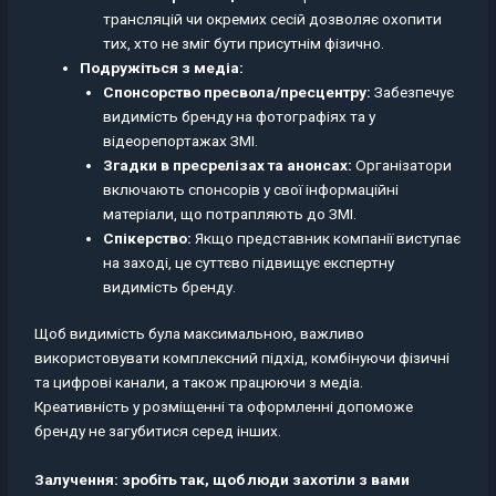
трансляцій чи окремих сесій дозволяє охопити
тих, хто не зміг бути присутнім фізично.
Подружіться з медіа:
Спонсорство пресвола/пресцентру:
Забезпечує
видимість бренду на фотографіях та у
відеорепортажах ЗМІ.
Згадки в пресрелізах та анонсах:
Організатори
включають спонсорів у свої інформаційні
матеріали, що потрапляють до ЗМІ.
Спікерство:
Якщо представник компанії виступає
на заході, це суттєво підвищує експертну
видимість бренду.
Щоб видимість була максимальною, важливо
використовувати комплексний підхід, комбінуючи фізичні
та цифрові канали, а також працюючи з медіа.
Креативність у розміщенні та оформленні допоможе
бренду не загубитися серед інших.
Залучення: зробіть так, щоб люди захотіли з вами