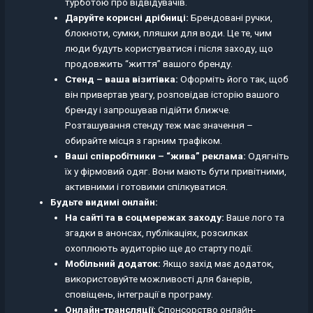
турботою про відвідувачів.
Даруйте корисні дрібниці:
Брендовані ручки,
блокноти, сумки, пляшки для води. Це те, чим
люди будуть користуватися і після заходу, що
продовжить “життя” вашого бренду.
Стенд – ваша візитівка:
Оформіть його так, щоб
він привертав увагу, розповідав історію вашого
бренду і запрошував підійти ближче.
Розташування стенду теж має значення –
обирайте місця з гарним трафіком.
Ваші співробітники – “жива” реклама:
Одягніть
їх у фірмовий одяг. Вони мають бути привітними,
активними і готовими спілкуватися.
Будьте видимі онлайн:
На сайті та в соцмережах заходу:
Ваше лого та
згадки в анонсах, публікаціях, розсилках
охоплюють аудиторію ще до старту події.
Мобільний додаток:
Якщо захід має додаток,
використовуйте можливості для банерів,
сповіщень, інтеграції в програму.
Онлайн-трансляції:
Спонсорство онлайн-