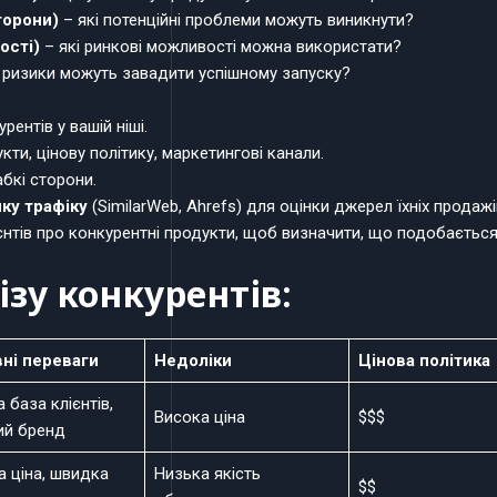
торони)
– які потенційні проблеми можуть виникнути?
ості)
– які ринкові можливості можна використати?
 ризики можуть завадити успішному запуску?
ентів у вашій ніші.
кти, цінову політику, маркетингові канали.
абкі сторони.
ику трафіку
(SimilarWeb, Ahrefs) для оцінки джерел їхніх продажі
єнтів про конкурентні продукти, щоб визначити, що подобається,
зу конкурентів:
ні переваги
Недоліки
Цінова політика
 база клієнтів,
Висока ціна
$$$
ий бренд
а ціна, швидка
Низька якість
$$