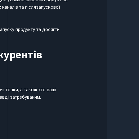
х каналів та післязапускової
апуску продукту та досягти
курентів
чі точки, а також хто ваші
авді затребуваним.