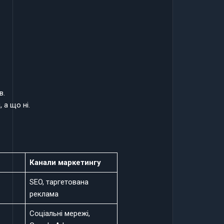
в.
 а що ні.
Канали маркетингу
SEO, таргетована
реклама
Соціальні мережі,