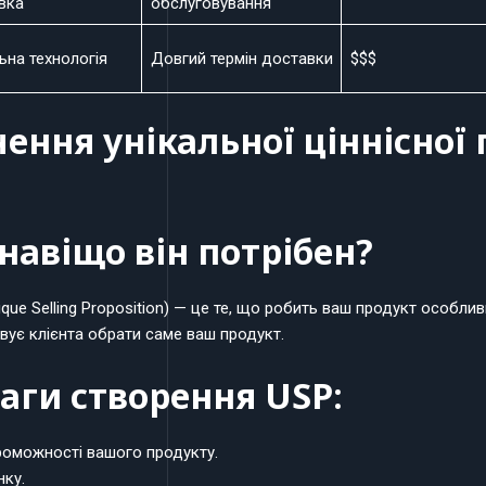
вка
обслуговування
ьна технологія
Довгий термін доставки
$$$
чення унікальної ціннісної 
 навіщо він потрібен?
ique Selling Proposition) — це те, що робить ваш продукт особлив
вує клієнта обрати саме ваш продукт.
аги створення USP:
оможності вашого продукту.
нку.