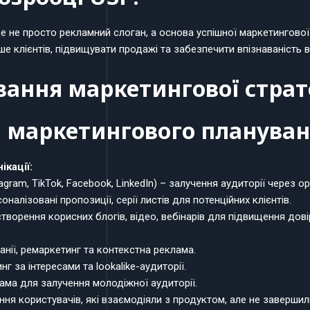
це не просто рекламний слоган, а основа успішної маркетингової
 клієнтів, підвищувати продажі та забезпечити впізнаваність 
вання маркетингової страте
и маркетингового плануван
ікації:
agram, TikTok, Facebook, LinkedIn) – залучення аудиторії через ор
оналізовані пропозиції, серії листів для потенційних клієнтів.
творення корисних блогів, відео, вебінарів для підвищення дові
нії, ремаркетинг та контекстна реклама.
нг за інтересами та lookalike-аудиторії.
ама для залучення молодіжної аудиторії.
ня користувачів, які взаємодіяли з продуктом, але не завершил