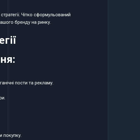
 стратегії. Чітко сформульований
вашого бренду на ринку.
гії
ня:
ганічні пости та рекламу.
ри.
и покупку.