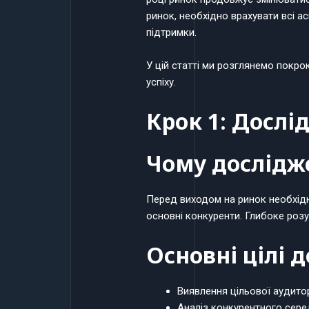
ринок, необхідно врахувати всі ас
підтримки.
У цій статті ми розглянемо покр
успіху.
Крок 1: Дослі
Чому дослідж
Перед виходом на ринок необхідно 
основні конкуренти. Глибоке роз
Основні цілі 
Виявлення цільової аудитор
Аналіз конкурентного сер