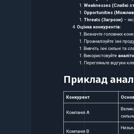
Weaknesses (Слабкі с
Opportunities (Можлив
Threats (Загрози)
– які
Оцінка конкурентів:
Визначте головних конкур
Проаналізуйте їхні проду
Вивчіть їхні сильні та сл
Використовуйте
аналіт
Перегляньте відгуки клі
Приклад аналі
Конкурент
Основ
Велика
Компанія A
сильн
Низьк
Компанія B