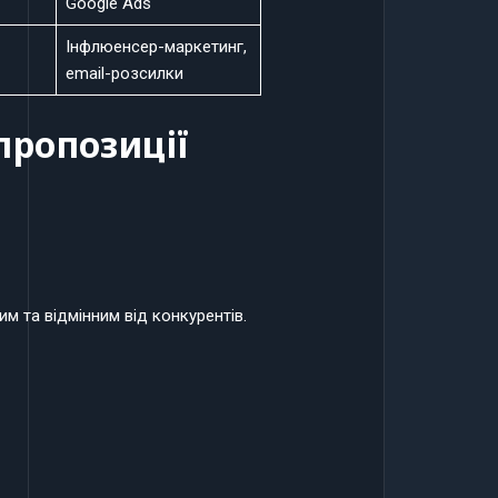
Google Ads
Інфлюенсер-маркетинг,
email-розсилки
пропозиції
им та відмінним від конкурентів.