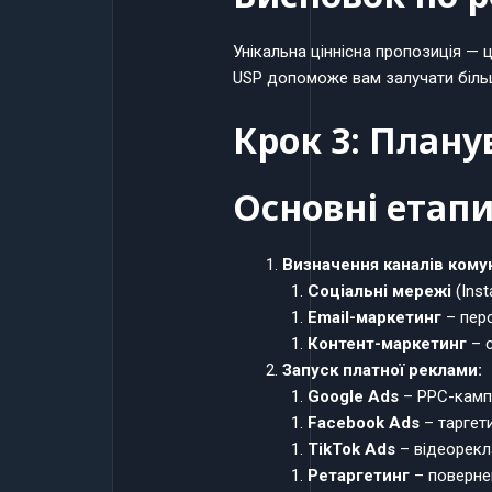
Унікальна ціннісна пропозиція — 
USP допоможе вам залучати більше
Крок 3: Плану
Основні етап
Визначення каналів комун
Соціальні мережі
(Inst
Email-маркетинг
– перс
Контент-маркетинг
– с
Запуск платної реклами:
Google Ads
– PPC-кампа
Facebook Ads
– таргети
TikTok Ads
– відеорекл
Ретаргетинг
– повернен