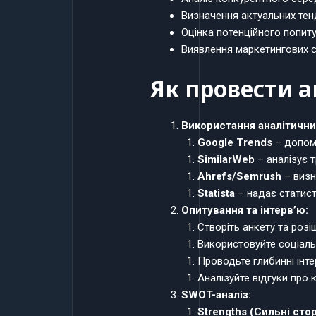
Визначення актуальних тенд
Оцінка потенційного попиту
Виявлення маркетингових ст
Як провести а
Використання аналітични
Google Trends
– допома
SimilarWeb
– аналізує т
Ahrefs/Semrush
– визн
Statista
– надає статист
Опитування та інтерв’ю:
Створіть анкету та розішл
Використовуйте соціальн
Проводьте глибинні інте
Аналізуйте відгуки про 
SWOT-аналіз:
Strengths (Сильні сто