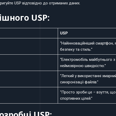
оригуйте USP відповідно до отриманих даних.
ішного USP:
USP
“Найінноваційніший смартфон, 
безпеку та стиль.”
“Електромобіль майбутнього з
неймовірною швидкістю.”
“Легкий у використанні хмарни
синхронізації файлів.”
“Просто зроби це – взуття, щ
спортивних цілей.”
озробці USP: