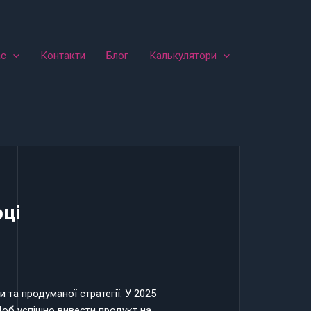
ас
Контакти
Блог
Калькулятори
оці
 та продуманої стратегії. У 2025
Щоб успішно вивести продукт на