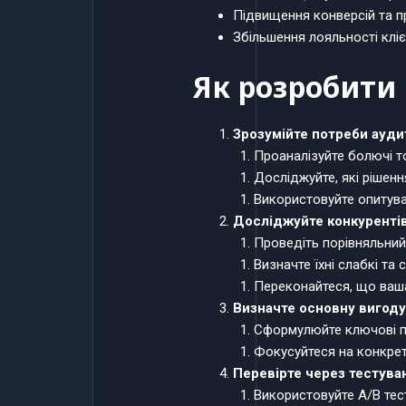
Підвищення конверсій та п
Збільшення лояльності кліє
Як розробити 
Зрозумійте потреби аудит
Проаналізуйте болючі то
Досліджуйте, які рішення
Використовуйте опитува
Досліджуйте конкурентів
Проведіть порівняльний 
Визначте їхні слабкі та 
Переконайтеся, що ваша
Визначте основну вигоду
Сформулюйте ключові п
Фокусуйтеся на конкретн
Перевірте через тестува
Використовуйте A/B тес