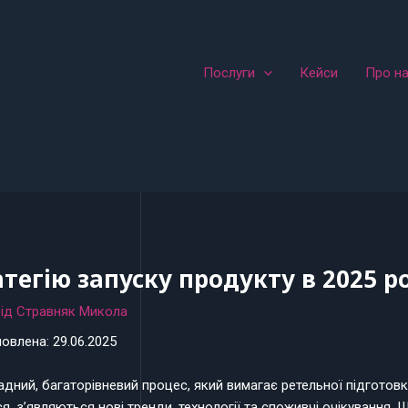
Послуги
Кейси
Про н
тегію запуску продукту в 2025 р
Від
Стравняк Микола
овлена: 29.06.2025
дний, багаторівневий процес, який вимагає ретельної підготовки
, з’являються нові тренди, технології та споживчі очікування. 