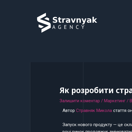
Перейти
Навігація
до
по
вмісту
запису
Як розробити стра
Залишити коментар
/
Маркетинг
/ 
Автор
Стравняк Микола
стаття он
Запуск нового продукту — це скла
році ринок продовжує змінюватися