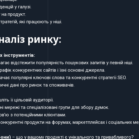
енцій у галузі.
 на продукт.
ратегій, які працюють у ніші.
наліз ринку:
х інструментів:
гає відстежити популярність пошукових запитів у певній ніші.
рафік конкурентних сайтів і їхні основні джерела.
ачає популярні ключові слова та конкурентні стратегії SEO.
ичні дані про ринок та споживачів.
іть її цільовій аудиторії.
і мережі та спеціалізовані групи для збору думок.
рв’ю з потенційними клієнтами.
конкурентні продукти на форумах, маркетплейсах і соціальних м
рони)
– що у вашому продукті є унікального та привабливого?