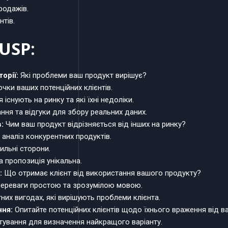
родажів.
нтів.
USP:
орії:
Які проблеми ваш продукт вирішує?
чки ваших потенційних клієнтів.
 існують на ринку та які їхні недоліки.
ння та відгуки для збору реальних даних.
:
Чим ваш продукт відрізняється від інших на ринку?
аналіз конкурентних продуктів.
сильні сторони.
 пропозиція унікальна.
:
Що отримає клієнт від використання вашого продукту?
ереваги простою та зрозумілою мовою.
их вигодах, які вирішують проблеми клієнта.
ння:
Опитайте потенційних клієнтів щодо їхнього враження від ва
тування для визначення найкращого варіанту.