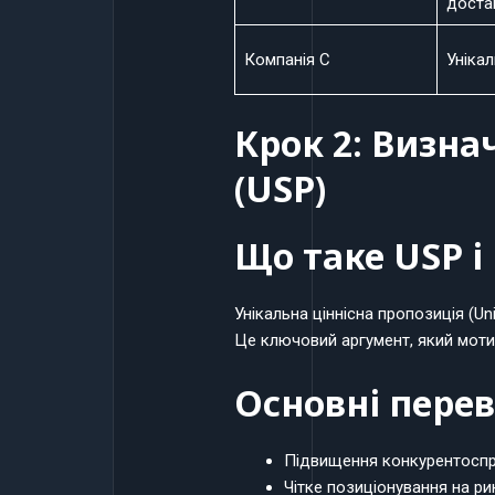
доста
Компанія C
Унікал
Крок 2: Визна
(USP)
Що таке USP і
Унікальна ціннісна пропозиція (Un
Це ключовий аргумент, який моти
Основні перев
Підвищення конкурентоспр
Чітке позиціонування на ри