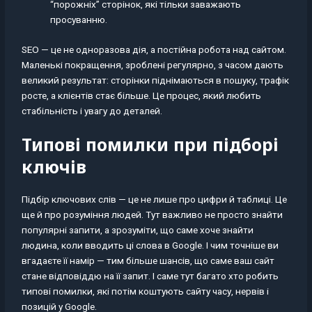
“порожніх” сторінок, які тільки заважають
просуванню.
SEO — це не одноразова дія, а постійна робота над сайтом.
Маленькі покращення, зроблені регулярно, з часом дають
великий результат: сторінки піднімаються в пошуку, трафік
росте, а клієнтів стає більше. Це процес, який любить
стабільність і увагу до деталей.
Типові помилки при підборі
ключів
Підбір ключових слів — це не лише про цифри й таблиці. Це
ще й про розуміння людей. Тут важливо не просто знайти
популярні запити, а зрозуміти, що саме хоче знайти
людина, коли вводить ці слова в Google. І чим точніше ви
вгадаєте її намір — тим більше шансів, що саме ваш сайт
стане відповіддю на її запит. І саме тут багато хто робить
типові помилки, які потім коштують сайту часу, нервів і
позицій у Google.