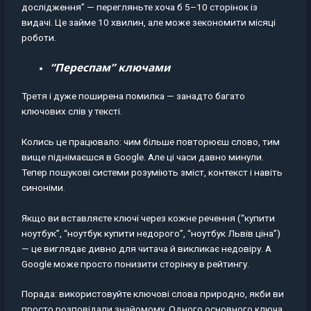
дослідження” — перегляньте хоча б 5–10 сторінок із
видачі. Це займе 10 хвилин, але може зекономити місяці
роботи.
“Переспам” ключами
Третя і дуже поширена помилка — занадто багато
ключових слів у тексті.
Колись це працювало: чим більше повторюєш слово, тим
вище піднімаєшся в Google. Але ці часи давно минули.
Тепер пошукові системи розуміють зміст, контекст і навіть
синоніми.
Якщо ви вставляєте ключі через кожне речення (“купити
ноутбук”, “ноутбук купити недорого”, “ноутбук Львів ціна”)
— це виглядає дивно для читача й викликає недовіру. А
Google може просто понизити сторінку в рейтингу.
Порада: використовуйте ключові слова природно, якби ви
просто розповідали знайомому. Одного основного ключа