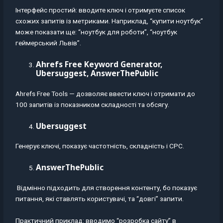
Інтерфейс простий: вводите ключ і отримуєте список
схожих запитів із метриками. Наприклад, “купити ноутбук”
може показати ще: “ноутбук для роботи”, “ноутбук
геймерський Львів”.
Ahrefs Free Keyword Generator,
Ubersuggest, AnswerThePublic
Ahrefs Free Tools — дозволяє ввести ключ і отримати до
100 запитів із показником складності та обсягу.
Ubersuggest
Генерує ключі, показує частотність, складність і CPC.
AnswerThePublic
Відмінно підходить для створення контенту, бо показує
питання, які ставлять користувачі, та “довгі” запити.
Практичний приклад: вводимо “розробка сайту” в