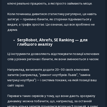
ключі реально працюють, а які просто займають місце.
Коли починаєш дивитися статистику регулярно, це навіть
затягує — приємно бачити, як сторінки піднімаються у
видачі, а трафік зростає. Це означає, що все зроблено не
дарма.
SerpRobot, Ahrefs, SE Ranking — для
глибшого аналізу
Ці інструменти дозволяють відстежувати позиції ключових
слів у різних регіонах і бачити, як вони змінюються з часом.
Наприклад, ви можете додати 20–30 своїх ключових
запитів (наприклад, “ремонт ноутбуків Львів”, “заміна
матриці ноутбука”) — і система покаже, на якій позиції ваш
сайт зараз.
Перевага таких сервісів у тому, що вони дають зрозумілу
динаміку: можна побачити, що, наприклад, за останній
місяць кілька запитів піднялися вгору на 5 позицій, а деякі