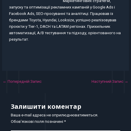
маркетингових стратегій,
запуску та оптимізації рекламних кампаній у Google Ads і
Facebook Ads, SEO-просуванні та аналітиці. Працював із
брендами Toyota, Hyundai, Looksize, успішно реалізовував
проєкти у Tier-1, DACH та LATAM регіонах. Прихильник
автоматизації, A/B тестування та підходу, орієнтованого на
результат.
←
Попередній Запис
Наступний Запис
→
Залишити коментар
Ваша e-mail адреса не оприлюднюватиметься.
Обов’язкові поля позначені
*