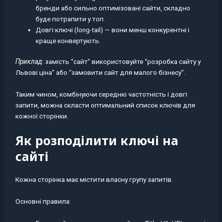
бренди або сильно оптимізовані сайти, складно
буде потрапити у топ.
Довгі ключі (long-tail) — вони менш конкурентні і
краще конвертують.
Приклад
: замість “сайт” використовуйте “розробка сайту у
Львові ціна” або “замовити сайт для малого бізнесу”.
Таким чином, комбінуючи середню частотність і довгі
запити, можна скласти оптимальний список ключів для
кожної сторінки.
Як розподілити ключі на
сайті
Кожна сторінка має містити власну групу запитів.
Основні правила: