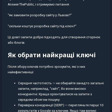
AnswerThePublic, і отримуємо питання:
“як замовити розробку сайту у Львові?”
“скільки коштує розробка сайту під ключ?”
Ці довгі запити добре підходять для створення сторінок
або блогів.
Як обрати найкращі ключі
Після збору ключів потрібно зрозуміти, які з них
найефективніші:
Середня частотність — не обирайте занадто загальні
запити, наприклад, “сайт”, бо вони високо
конкурентні. Краще орієнтуватися на запити з
середнім обсягом пошуку.
Перевірка конкуренції (SERP) — перегляньте перші 10
результатів у Google за ключем. Якщо там великі