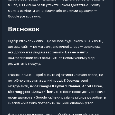
в Title, H1 і кілька разів у тексті цілком достатньо. Решту
можна замінити синонімами або схожими фразами —
Google усе зрозуміє.
Висновок
Підбір ключових слів — це основа будь-якого SEO. Уявіть,
що ваш сайт — це магазин, а ключові слова — це вивіска,
яка допомагає людям вас знайти. Без неї навіть
найкрасивіший сайт залишиться непоміченим у морі
результатів пошуку.
І гарна новина — щоб знайти ефективні ключові слова, не
потрібно витрачати великі гроші. Є безкоштовні
інструменти, як-от
Google Keyword Planner
,
Ahrefs Free
,
Ubersuggest
і
AnswerThePublic
. Вони показують, що саме
люди шукають у Google, скільки разів на місяць це роблять
і наскільки важко потрапити за цими словами у топ.
Але справа не лише в тому, щоб зібрати довгий список