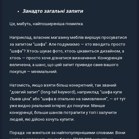
Занадто загальні запити
Це, мабуть, найпоширеніша помилка.
Наприклад, власник магазину меблів вирішує просуватися
за запитом “шафа”. Але подумаємо — хто вводить просто
“шафа”? Хтось шукає фото, хтось цікавиться дизайном, а
хтось — просто хоче дізнатися визначення. Конкуренція
величезна, а шанс, що цей запит приведе саме вашого
покупця — мінімальний.
Натомість, якщо взяти більш конкретний, так званий
“довгий запит” (long-tail keyword), наприклад “шафа купе
Львів ціна” або “шафа в спальню на замовлення”, — от тут
уже видно реальний інтерес до покупки. Менше
конкуренції, більше шансів потрапити у топ і залучити
людей, які дійсно хочуть купити.
Порада: не женіться за найпопулярнішими словами. Вони