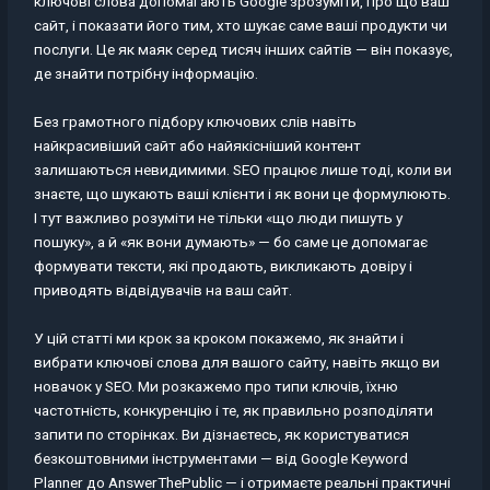
ключові слова допомагають Google зрозуміти, про що ваш
сайт, і показати його тим, хто шукає саме ваші продукти чи
послуги. Це як маяк серед тисяч інших сайтів — він показує,
де знайти потрібну інформацію.
Без грамотного підбору ключових слів навіть
найкрасивіший сайт або найякісніший контент
залишаються невидимими. SEO працює лише тоді, коли ви
знаєте, що шукають ваші клієнти і як вони це формулюють.
І тут важливо розуміти не тільки «що люди пишуть у
пошуку», а й «як вони думають» — бо саме це допомагає
формувати тексти, які продають, викликають довіру і
приводять відвідувачів на ваш сайт.
У цій статті ми крок за кроком покажемо, як знайти і
вибрати ключові слова для вашого сайту, навіть якщо ви
новачок у SEO. Ми розкажемо про типи ключів, їхню
частотність, конкуренцію і те, як правильно розподіляти
запити по сторінках. Ви дізнаєтесь, як користуватися
безкоштовними інструментами — від Google Keyword
Planner до AnswerThePublic — і отримаєте реальні практичні