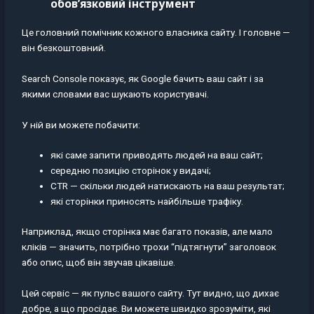
обов’язковий інструмент
Це головний помічник кожного власника сайту. І головне —
він безкоштовний.
Search Console показує, як Google бачить ваш сайт і за
якими словами вас шукають користувачі.
У ній ви можете побачити:
які саме запити приводять людей на ваш сайт;
середню позицію сторінок у видачі;
CTR — скільки людей натискають на ваш результат;
які сторінки приносять найбільше трафіку.
Наприклад, якщо сторінка має багато показів, але мало
кліків — значить, потрібно трохи “підтягнути” заголовок
або опис, щоб він звучав цікавіше.
Цей сервіс — як пульс вашого сайту. Тут видно, що дихає
добре, а що просідає. Ви можете швидко зрозуміти, які