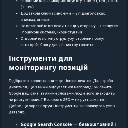
Головний ключ використовуйте у: Title, H1, URL, тексті
(1–3%).
Додаткові ключі і синоніми — у підзаголовках,
списках, описах.
Не вставляйте всі ключі на одну сторінку — це плутає
і пошукові системи, і користувачів.
Створюйте логічну структуру: сторінки послуг,
категорій і блогу для різних груп запитів.
Інструменти для
моніторингу позицій
Підібрати ключові слова — це тільки початок. Далі треба
дивитися, що з ними відбувається насправді: чи бачить
Google ваш сайт, за якими словами люди його знаходять і
чи ростуть позиції. Без цього SEO — як рух навмання.
Добре, що зараз є зручні інструменти, які показують усе в
деталях.
Google Search Console — безкоштовний і