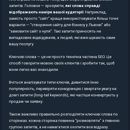
запитів. Головне — зрозуміти,
які слова справді
відображають наміри вашої аудиторії
. Наприклад,
замість просто “сайт” краще використовувати більш точні
варіанти — “створення сайту для бізнесу у Львові” або
“замовити сайт з нуля”. Такі запити приносять не
випадкових відвідувачів, а людей, які вже шукають саме
вашу послугу.
Ключові слова — це не просто технічна частина SEO. Це
спосіб говорити мовою своїх клієнтів і зробити так, щоб
вони легко вас знаходили.
Вчіться аналізувати типи ключів, дивитися їхню
популярність, перевіряти конкуренцію і звертати увагу на
довгі запити (long-tail keywords), які частіше конвертують у
продаж чи заявку.
Також важливо правильно розподіляти ключові слова по
сторінках: кожна сторінка повинна “розмовляти” з певною
групою запитів, а не намагатися охопити все відразу.