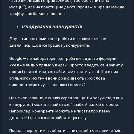
часто виглядають привабливо (“100 000 запитів на
місяць!”), але на практиці не дають продажів. Краще менше
трафіку, але більше цільового.
Ігнорування конкурентів
Друга типова помилка — робити все навмання, не
дивлячись, що вже працює у конкурентів.
Google — не лабораторія, де треба вигадувати формули.
Усе вже видно прямо у видачі. Просто введіть свій запит у
пошук і подивіться, які сайти там стоять у топі. Що в них
спільного? Які теми вони розкривають? Які слова
використовують у заголовках і описах?
Це не копіювання, а аналіз середовища. Ви розумієте, з ким
конкуруєте, і можете знайти свої слабкі й сильні сторони.
Наприклад, конкуренти можуть не писати про певну
деталь — і це ваш шанс зайняти цю нішу.
Порада: перед тим як обрати запит, зробіть невелике “міні-