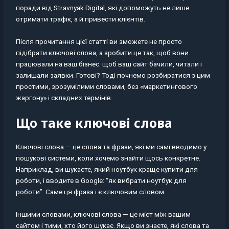
поради від Stravnyak Digital, які допоможуть не лише
отримати трафік, а й привести клієнтів.
Після прочитання цієї статті ви зможете не просто
підібрати ключові слова, а зробити це так, щоб вони
працювали на ваш бізнес: щоб ваш сайт бачили, читали і
залишали заявки. Готові? Тоді почнемо розбиратися з цим
простими, зрозумілими словами, без «маркетингового
жаргону» і складних термінів.
Що таке ключові слова
Ключові слова — це слова та фрази, які ми самі вводимо у
пошукові системи, коли хочемо знайти щось конкретне.
Наприклад, ви шукаєте, який ноутбук краще купити для
роботи, і вводите в Google: “як вибрати ноутбук для
роботи”. Саме ця фраза і є ключовим словом.
Іншими словами, ключові слова — це міст між вашим
сайтом і тими, хто його шукає. Якщо ви знаєте, які слова та