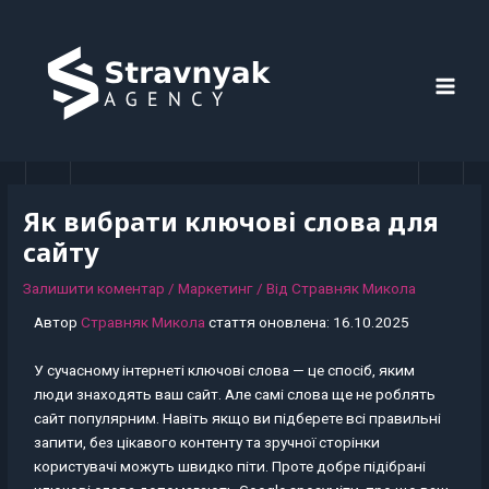
Перейти
Навігація
MAI
до
по
MEN
вмісту
запису
Як вибрати ключові слова для
сайту
Залишити коментар
/
Маркетинг
/ Від
Стравняк Микола
Автор
Стравняк Микола
стаття оновлена: 16.10.2025
У сучасному інтернеті ключові слова — це спосіб, яким
люди знаходять ваш сайт. Але самі слова ще не роблять
сайт популярним. Навіть якщо ви підберете всі правильні
запити, без цікавого контенту та зручної сторінки
користувачі можуть швидко піти. Проте добре підібрані